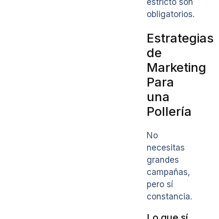
estricto son
obligatorios.
Estrategias
de
Marketing
Para
una
Pollería
No
necesitas
grandes
campañas,
pero sí
constancia.
Lo que sí