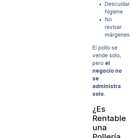
Descuidar
higiene
No
revisar
márgenes
El pollo se
vende solo,
pero
el
negocio no
se
administra
solo
.
¿Es
Rentable
una
Pollería