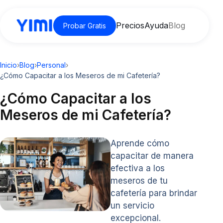
Precios
Ayuda
Blog
Probar Gratis
Inicio
›
Blog
›
Personal
›
¿Cómo Capacitar a los Meseros de mi Cafetería?
¿Cómo Capacitar a los
Meseros de mi Cafetería?
Aprende cómo
capacitar de manera
efectiva a los
meseros de tu
cafetería para brindar
un servicio
excepcional.