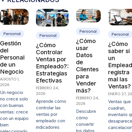
Personal
Personal
Personal
Personal
¿Cómo
Gestión
¿Cómo
¿Cómo
usar
del
saber si
Controlar
Datos
Personal
un
Ventas por
de
de un
Emplea
Empleado?:
Clientes
Negocio
registra
Estrategias
para
mal las
AGOSTO 1,
Efectivas
Vender
2026
Ventas?
FEBRERO 24,
más?
Un negocio
2026
ENERO 27, 2
FEBRERO 24,
no crece solo
Aprende cómo
Ventas que
2026
con buenas
controlar las
cuadran,
Descubre
ventas: crece
ventas por
inventario 
cómo
con un equipo
empleado con
desaparece
convertir
bien
indicadores
cancelacio
los datos
seleccionado,