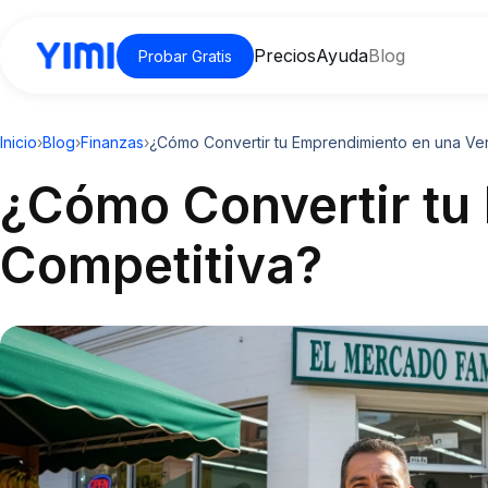
Precios
Ayuda
Blog
Probar Gratis
Inicio
›
Blog
›
Finanzas
›
¿Cómo Convertir tu Emprendimiento en una Ven
¿Cómo Convertir tu
Competitiva?