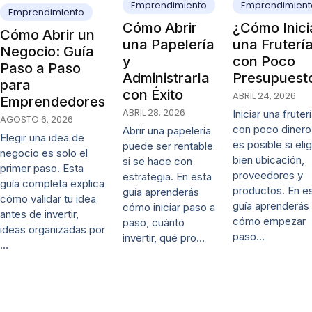
Emprendimiento
Emprendimient
Emprendimiento
Cómo Abrir
¿Cómo Inici
Cómo Abrir un
una Papelería
una Fruterí
Negocio: Guía
y
con Poco
Paso a Paso
Administrarla
Presupuest
para
con Éxito
ABRIL 24, 2026
Emprendedores
ABRIL 28, 2026
Iniciar una fruter
AGOSTO 6, 2026
con poco dinero
Abrir una papelería
Elegir una idea de
es posible si eli
puede ser rentable
negocio es solo el
bien ubicación,
si se hace con
primer paso. Esta
proveedores y
estrategia. En esta
guía completa explica
productos. En e
guía aprenderás
cómo validar tu idea
guía aprenderás
cómo iniciar paso a
antes de invertir,
cómo empezar
paso, cuánto
ideas organizadas por
paso…
invertir, qué pro…
…