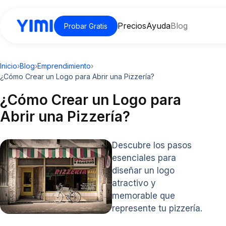
Precios
Ayuda
Blog
Probar Gratis
Inicio
›
Blog
›
Emprendimiento
›
¿Cómo Crear un Logo para Abrir una Pizzería?
¿Cómo Crear un Logo para
Abrir una Pizzería?
Descubre los pasos
esenciales para
diseñar un logo
atractivo y
memorable que
represente tu pizzería.