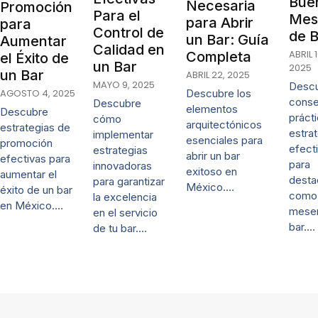
Bue
Necesaria
Promoción
Para el
Mes
para Abrir
para
Control de
de 
un Bar: Guía
Aumentar
Calidad en
ABRIL 1
Completa
el Éxito de
un Bar
2025
un Bar
ABRIL 22, 2025
MAYO 9, 2025
Desc
AGOSTO 4, 2025
Descubre los
conse
Descubre
elementos
Descubre
práct
cómo
arquitectónicos
estrategias de
estra
implementar
esenciales para
promoción
efect
estrategias
abrir un bar
efectivas para
para
innovadoras
exitoso en
aumentar el
desta
para garantizar
México.…
éxito de un bar
como
la excelencia
en México.…
mese
en el servicio
bar.…
de tu bar.…