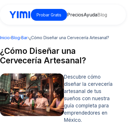
Precios
Ayuda
Blog
Probar Gratis
Inicio
›
Blog
›
Bar
›
¿Cómo Diseñar una Cervecería Artesanal?
¿Cómo Diseñar una
Cervecería Artesanal?
Descubre cómo
diseñar la cervecería
artesanal de tus
sueños con nuestra
guía completa para
emprendedores en
México.