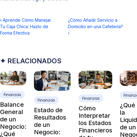
‹
Aprende Cómo Manejar
¿Cómo Añadir Servicio a
Tu Caja Chica: Hazlo de
Domicilio en una Cafetería?
Forma Efectiva
›
✦ RELACIONADOS
Finanzas
Finanz
Finanzas
Finanzas
Balance
¿Qué 
Cómo
Estado de
General
la
Interpretar
Resultados
de un
Liqui
los Estados
de un
Negocio:
de un
Financieros
Negocio:
¿Qué
Nego