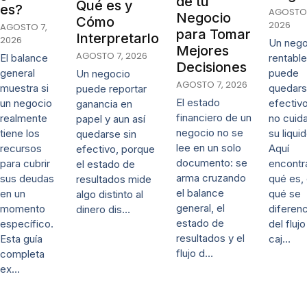
de tu
Qué es y
es?
AGOSTO 
Negocio
Cómo
2026
AGOSTO 7,
para Tomar
Interpretarlo
2026
Un nego
Mejores
AGOSTO 7, 2026
El balance
rentable
Decisiones
general
puede
Un negocio
AGOSTO 7, 2026
muestra si
quedars
puede reportar
El estado
un negocio
efectivo
ganancia en
financiero de un
realmente
no cuida
papel y aun así
negocio no se
tiene los
su liqui
quedarse sin
lee en un solo
recursos
Aquí
efectivo, porque
documento: se
para cubrir
encontr
el estado de
arma cruzando
sus deudas
qué es,
resultados mide
el balance
en un
qué se
algo distinto al
general, el
momento
diferenc
dinero dis…
estado de
específico.
del fluj
resultados y el
Esta guía
caj…
flujo d…
completa
ex…