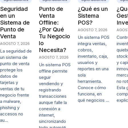
Seguridad
Punto de
¿Qué es un
¿Qué
en un
Venta
Sistema
Ges
Sistema de
Offline:
POS?
Inve
Punto de
¿Por Qué
AGOSTO 7, 2026
AGOST
Venta
Tu Negocio
Un sistema POS
Contro
lo
AGOSTO 7, 2026
integra ventas,
invent
Necesita?
cobros,
quieb
La seguridad de
inventario, caja,
stock
un sistema de
AGOSTO 7, 2026
usuarios y
y capi
punto de venta
Un sistema POS
reportes en una
inmov
protege los
offline permite
sola
merca
datos de
seguir
herramienta.
no rot
tarjetas y
vendiendo y
Conoce cómo
Esta 
ventas de tu
registrando
funciona, en
comp
negocio frente
transacciones
qué negocios …
expli
a malware,
aunque falle la
phishing y
conexión a
accesos no
internet,
au…
sincronizando
todo automáti…