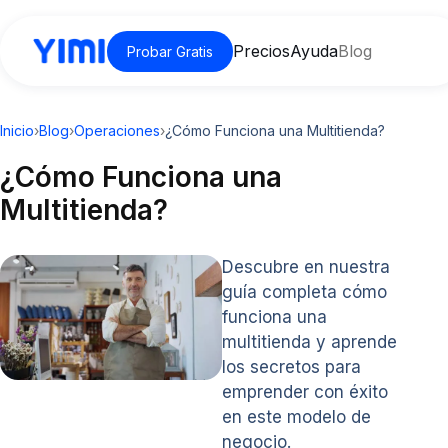
Precios
Ayuda
Blog
Probar Gratis
Inicio
›
Blog
›
Operaciones
›
¿Cómo Funciona una Multitienda?
¿Cómo Funciona una
Multitienda?
Descubre en nuestra
guía completa cómo
funciona una
multitienda y aprende
los secretos para
emprender con éxito
en este modelo de
negocio.