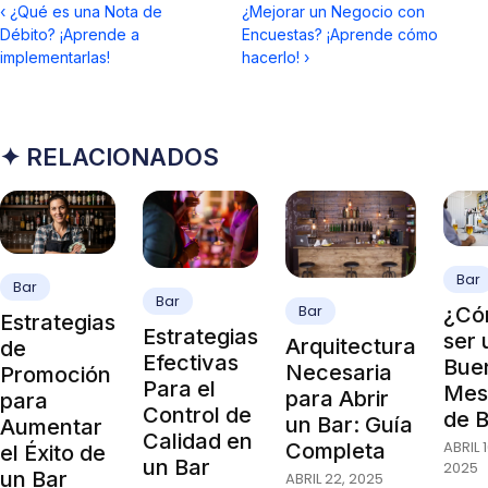
‹
¿Qué es una Nota de
¿Mejorar un Negocio con
Débito? ¡Aprende a
Encuestas? ¡Aprende cómo
implementarlas!
hacerlo!
›
✦ RELACIONADOS
Bar
Bar
Bar
Bar
¿Có
Estrategias
Estrategias
ser 
Arquitectura
de
Efectivas
Bue
Necesaria
Promoción
Para el
Mes
para Abrir
para
Control de
de 
un Bar: Guía
Aumentar
Calidad en
ABRIL 1
Completa
el Éxito de
un Bar
2025
un Bar
ABRIL 22, 2025