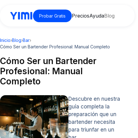
Precios
Ayuda
Blog
Probar Gratis
Inicio
›
Blog
›
Bar
›
Cómo Ser un Bartender Profesional: Manual Completo
Cómo Ser un Bartender
Profesional: Manual
Completo
Descubre en nuestra
guía completa la
preparación que un
bartender necesita
para triunfar en un
bar.