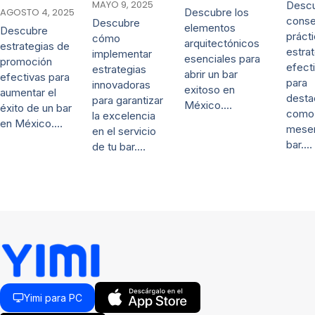
MAYO 9, 2025
Desc
AGOSTO 4, 2025
Descubre los
conse
Descubre
elementos
Descubre
práct
cómo
arquitectónicos
estrategias de
estra
implementar
esenciales para
promoción
efect
estrategias
abrir un bar
efectivas para
para
innovadoras
exitoso en
aumentar el
desta
para garantizar
México.…
éxito de un bar
como
la excelencia
en México.…
mese
en el servicio
bar.…
de tu bar.…
Yimi para PC