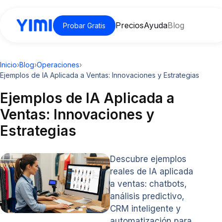
Precios
Ayuda
Blog
Probar Gratis
Inicio
›
Blog
›
Operaciones
›
Ejemplos de IA Aplicada a Ventas: Innovaciones y Estrategias
Ejemplos de IA Aplicada a
Ventas: Innovaciones y
Estrategias
Descubre ejemplos
reales de IA aplicada
a ventas: chatbots,
análisis predictivo,
CRM inteligente y
automatización para