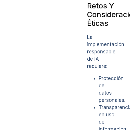
Retos Y
Considerac
Éticas
La
implementación
responsable
de IA
requiere:
Protección
de
datos
personales.
Transparenci
en uso
de
información.