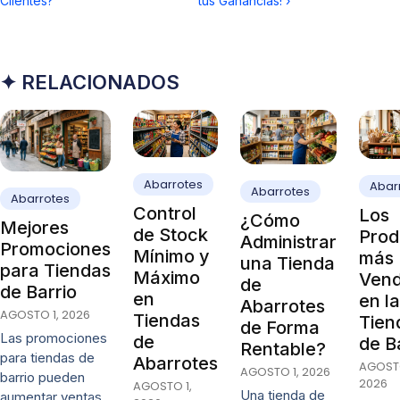
Clientes?
tus Ganancias!
›
✦ RELACIONADOS
Abarrotes
Abar
Abarrotes
Abarrotes
Control
Los
¿Cómo
Mejores
de Stock
Prod
Administrar
Promociones
Mínimo y
más
una Tienda
para Tiendas
Máximo
Vend
de
de Barrio
en
en l
Abarrotes
AGOSTO 1, 2026
Tiendas
Tien
de Forma
Las promociones
de
de B
Rentable?
para tiendas de
Abarrotes
AGOSTO
AGOSTO 1, 2026
barrio pueden
2026
AGOSTO 1,
Una tienda de
aumentar ventas,