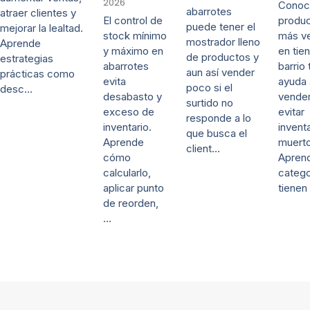
2026
Conoce
abarrotes
atraer clientes y
produ
El control de
puede tener el
mejorar la lealtad.
más v
stock mínimo
mostrador lleno
Aprende
en tie
y máximo en
de productos y
estrategias
barrio 
abarrotes
aun así vender
prácticas como
ayuda 
evita
poco si el
desc…
vende
desabasto y
surtido no
evitar
exceso de
responde a lo
invent
inventario.
que busca el
muerto
Aprende
client…
Apren
cómo
catego
calcularlo,
tiene
aplicar punto
de reorden,
…