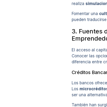
realiza
simulacio
Fomentar una
cul
pueden traducirse
3. Fuentes 
Emprended
El acceso al capi
Conocer las opcio
diferencia entre c
Créditos Bancar
Los bancos ofrecen
Los
microcrédito
ser una alternati
También han surgid