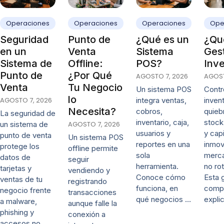
Operaciones
Operaciones
Operaciones
Ope
Seguridad
Punto de
¿Qué es un
¿Qué
en un
Venta
Sistema
Ges
Sistema de
Offline:
POS?
Inve
Punto de
¿Por Qué
AGOSTO 7, 2026
AGOST
Venta
Tu Negocio
Un sistema POS
Contro
lo
AGOSTO 7, 2026
integra ventas,
invent
Necesita?
cobros,
quieb
La seguridad de
inventario, caja,
stock
un sistema de
AGOSTO 7, 2026
usuarios y
y capi
punto de venta
Un sistema POS
reportes en una
inmov
protege los
offline permite
sola
merca
datos de
seguir
herramienta.
no rot
tarjetas y
vendiendo y
Conoce cómo
Esta 
ventas de tu
registrando
funciona, en
comp
negocio frente
transacciones
qué negocios …
expli
a malware,
aunque falle la
phishing y
conexión a
accesos no