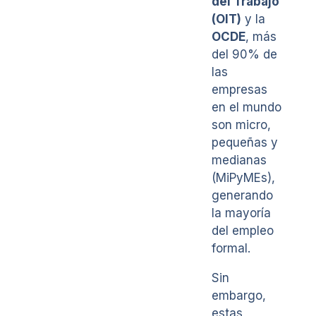
del Trabajo
(OIT)
y la
OCDE
, más
del 90% de
las
empresas
en el mundo
son micro,
pequeñas y
medianas
(MiPyMEs),
generando
la mayoría
del empleo
formal.
Sin
embargo,
estas