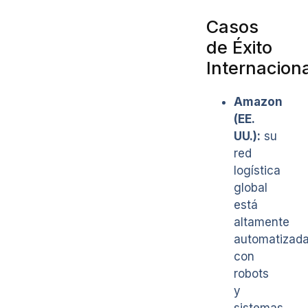
Casos
de Éxito
Internacion
Amazon
(EE.
UU.):
su
red
logística
global
está
altamente
automatizad
con
robots
y
sistemas