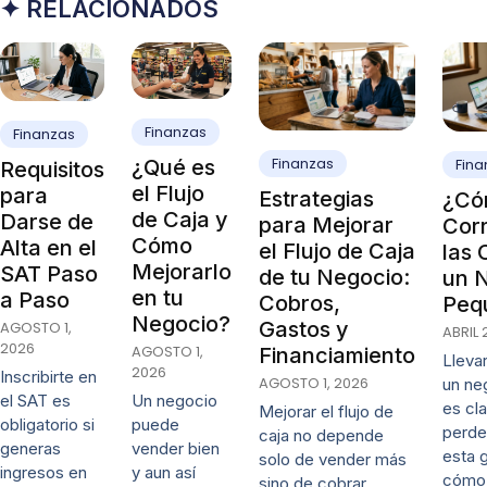
✦ RELACIONADOS
Finanzas
Finanzas
Finanzas
¿Qué es
Fina
Requisitos
el Flujo
para
Estrategias
¿Có
de Caja y
Darse de
para Mejorar
Cor
Cómo
Alta en el
el Flujo de Caja
las 
Mejorarlo
SAT Paso
de tu Negocio:
un 
en tu
a Paso
Cobros,
Peq
Negocio?
Gastos y
AGOSTO 1,
ABRIL 
2026
AGOSTO 1,
Financiamiento
Lleva
2026
Inscribirte en
AGOSTO 1, 2026
un ne
Un negocio
el SAT es
es cl
Mejorar el flujo de
puede
obligatorio si
perde
caja no depende
vender bien
generas
esta 
solo de vender más
y aun así
ingresos en
cómo 
sino de cobrar