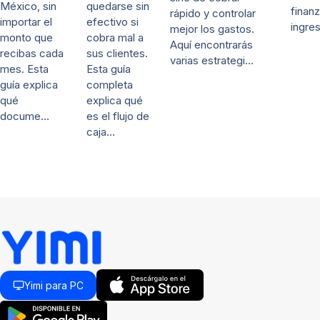
quedarse sin
México, sin
finanz
rápido y controlar
efectivo si
importar el
ingre
mejor los gastos.
cobra mal a
monto que
Aquí encontrarás
sus clientes.
recibas cada
varias estrategi…
Esta guía
mes. Esta
completa
guía explica
explica qué
qué
es el flujo de
docume…
caja…
Yimi para PC