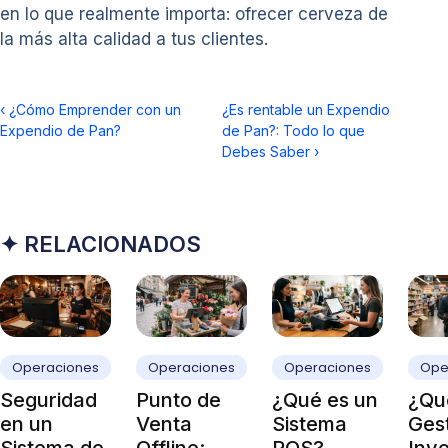
en lo que realmente importa: ofrecer cerveza de
la más alta calidad a tus clientes.
‹
¿Cómo Emprender con un
¿Es rentable un Expendio
Expendio de Pan?
de Pan?: Todo lo que
Debes Saber
›
✦ RELACIONADOS
Operaciones
Operaciones
Operaciones
Ope
Seguridad
Punto de
¿Qué es un
¿Qué
en un
Venta
Sistema
Ges
Sistema de
Offline:
POS?
Inve