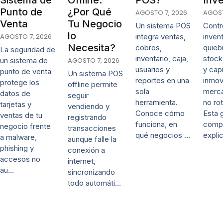
Punto de
¿Por Qué
AGOSTO 7, 2026
AGOST
Venta
Tu Negocio
Un sistema POS
Contro
lo
AGOSTO 7, 2026
integra ventas,
invent
Necesita?
cobros,
quieb
La seguridad de
inventario, caja,
stock
un sistema de
AGOSTO 7, 2026
usuarios y
y capi
punto de venta
Un sistema POS
reportes en una
inmov
protege los
offline permite
sola
merca
datos de
seguir
herramienta.
no rot
tarjetas y
vendiendo y
Conoce cómo
Esta 
ventas de tu
registrando
funciona, en
comp
negocio frente
transacciones
qué negocios …
expli
a malware,
aunque falle la
phishing y
conexión a
accesos no
internet,
au…
sincronizando
todo automáti…