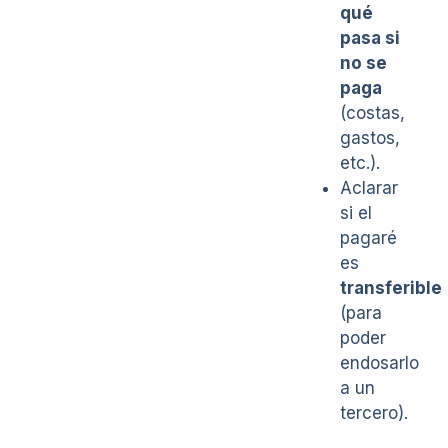
qué
pasa si
no se
paga
(costas,
gastos,
etc.).
Aclarar
si el
pagaré
es
transferible
(para
poder
endosarlo
a un
tercero).