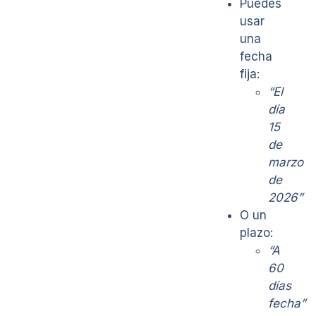
Puedes
usar
una
fecha
fija:
“El
día
15
de
marzo
de
2026”
O un
plazo:
“A
60
días
fecha”