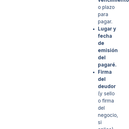
o plazo
para
pagar.
Lugar y
fecha
de
emisión
del
pagaré.
Firma
del
deudor
(y sello
o firma
del
negocio,
si