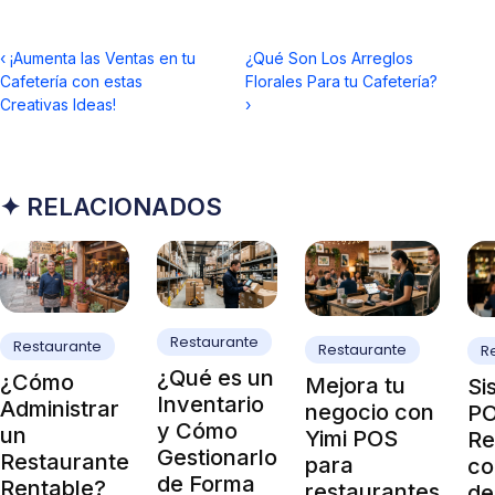
‹
¡Aumenta las Ventas en tu
¿Qué Son Los Arreglos
Cafetería con estas
Florales Para tu Cafetería?
Creativas Ideas!
›
✦ RELACIONADOS
Restaurante
Restaurante
Restaurante
R
¿Qué es un
¿Cómo
Mejora tu
Si
Inventario
Administrar
negocio con
PO
y Cómo
un
Yimi POS
Re
Gestionarlo
Restaurante
para
co
de Forma
Rentable?
restaurantes
de