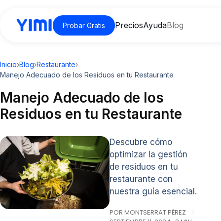
Precios
Ayuda
Blog
Probar Gratis
Inicio
›
Blog
›
Restaurante
›
Manejo Adecuado de los Residuos en tu Restaurante
Manejo Adecuado de los
Residuos en tu Restaurante
Descubre cómo
optimizar la gestión
de residuos en tu
restaurante con
nuestra guía esencial.
POR MONTSERRAT PÉREZ
|