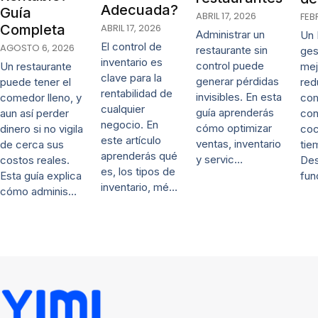
Adecuada?
Guía
ABRIL 17, 2026
FEB
ABRIL 17, 2026
Completa
Administrar un
Un 
El control de
AGOSTO 6, 2026
restaurante sin
ges
inventario es
control puede
mej
Un restaurante
clave para la
generar pérdidas
red
puede tener el
rentabilidad de
invisibles. En esta
co
comedor lleno, y
cualquier
guía aprenderás
con
aun así perder
negocio. En
cómo optimizar
coc
dinero si no vigila
este artículo
ventas, inventario
tie
de cerca sus
aprenderás qué
y servic…
De
costos reales.
es, los tipos de
fun
Esta guía explica
inventario, mé…
cómo adminis…