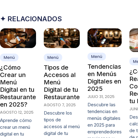
✦ RELACIONADOS
Menú
Menú
Menú
M
Tendencias
¿Cómo
Tipos de
¿C
en Menús
Crear un
Accesos al
Rea
Digitales en
Menú
Menú
Co
2025
Digital en tu
Digital de tu
Re
Restaurante
Restaurante
JULIO 31, 2025
tu
en 2025?
Descubre las
AGOSTO 7, 2025
JUNI
tendencias en
AGOSTO 12, 2025
Descubre los
Des
menús digitales
tipos de
Aprende cómo
calc
en 2025 para
accesos al menú
crear un menú
de 
emprendedores
digital de tu
digital en tu
de 