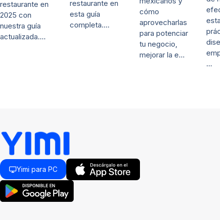
mexicanos y
restaurante en
restaurante en
efe
cómo
esta guía
2025 con
esta
aprovecharlas
completa.…
nuestra guía
prác
para potenciar
actualizada.…
dis
tu negocio,
emp
mejorar la e…
…
Yimi para PC