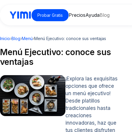
Precios
Ayuda
Blog
Probar Gratis
Inicio
›
Blog
›
Menú
›
Menú Ejecutivo: conoce sus ventajas
Menú Ejecutivo: conoce sus
ventajas
¡Explora las exquisitas
opciones que ofrece
un menú ejecutivo!
Desde platillos
tradicionales hasta
creaciones
innovadoras, haz que
tus clientes disfruten