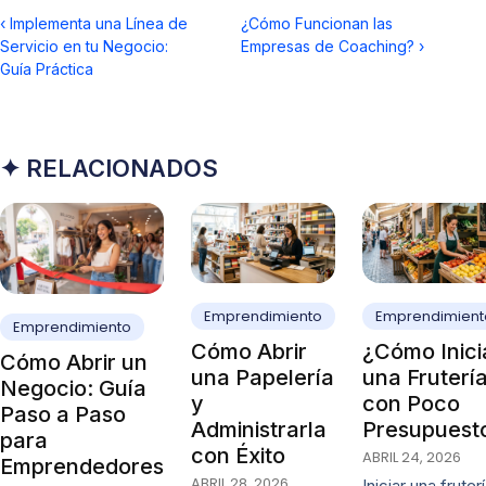
‹
Implementa una Línea de
¿Cómo Funcionan las
Servicio en tu Negocio:
Empresas de Coaching?
›
Guía Práctica
✦ RELACIONADOS
Emprendimiento
Emprendimient
Emprendimiento
Cómo Abrir
¿Cómo Inici
Cómo Abrir un
una Papelería
una Fruterí
Negocio: Guía
y
con Poco
Paso a Paso
Administrarla
Presupuest
para
con Éxito
ABRIL 24, 2026
Emprendedores
ABRIL 28, 2026
Iniciar una fruter