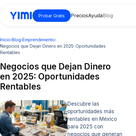
Precios
Ayuda
Blog
Probar Gratis
Inicio
›
Blog
›
Emprendimiento
›
Negocios que Dejan Dinero en 2025: Oportunidades
Rentables
Negocios que Dejan Dinero
en 2025: Oportunidades
Rentables
Descubre las
oportunidades más
rentables en México
para 2025 con
negocios que generan