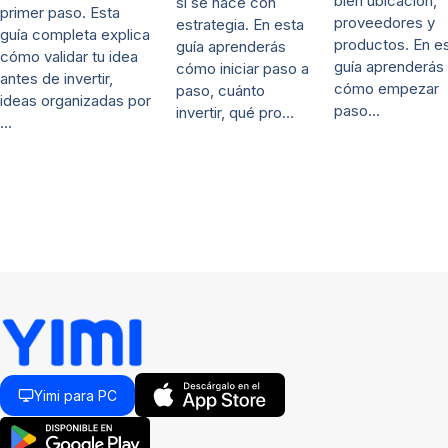
bien ubicación,
si se hace con
primer paso. Esta
proveedores y
estrategia. En esta
guía completa explica
productos. En e
guía aprenderás
cómo validar tu idea
guía aprenderás
cómo iniciar paso a
antes de invertir,
cómo empezar
paso, cuánto
ideas organizadas por
paso…
invertir, qué pro…
…
Yimi para PC