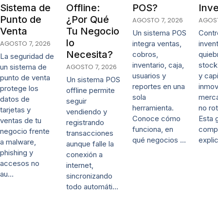
Sistema de
Offline:
POS?
Inve
Punto de
¿Por Qué
AGOSTO 7, 2026
AGOST
Venta
Tu Negocio
Un sistema POS
Contro
lo
AGOSTO 7, 2026
integra ventas,
invent
Necesita?
cobros,
quieb
La seguridad de
inventario, caja,
stock
un sistema de
AGOSTO 7, 2026
usuarios y
y capi
punto de venta
Un sistema POS
reportes en una
inmov
protege los
offline permite
sola
merca
datos de
seguir
herramienta.
no rot
tarjetas y
vendiendo y
Conoce cómo
Esta 
ventas de tu
registrando
funciona, en
comp
negocio frente
transacciones
qué negocios …
expli
a malware,
aunque falle la
phishing y
conexión a
accesos no
internet,
au…
sincronizando
todo automáti…