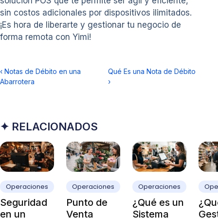
solución POS que te permite ser ágil y eficiente,
sin costos adicionales por dispositivos ilimitados.
¡Es hora de liberarte y gestionar tu negocio de
forma remota con Yimi!
‹
Notas de Débito en una
Qué Es una Nota de Débito
Abarrotera
›
✦ RELACIONADOS
Operaciones
Operaciones
Operaciones
Ope
Seguridad
Punto de
¿Qué es un
¿Qué
en un
Venta
Sistema
Ges