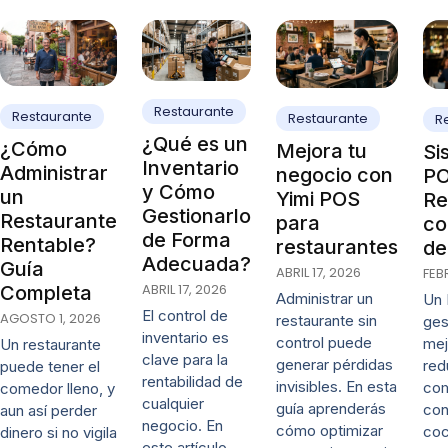
Restaurante
Restaurante
Restaurante
R
¿Qué es un
¿Cómo
Mejora tu
Si
Inventario
Administrar
negocio con
PO
y Cómo
un
Yimi POS
Re
Gestionarlo
Restaurante
para
co
de Forma
Rentable?
restaurantes
de
Adecuada?
Guía
ABRIL 17, 2026
FEB
ABRIL 17, 2026
Completa
Administrar un
Un 
El control de
AGOSTO 1, 2026
restaurante sin
ges
inventario es
control puede
mej
Un restaurante
clave para la
generar pérdidas
red
puede tener el
rentabilidad de
invisibles. En esta
co
comedor lleno, y
cualquier
guía aprenderás
con
aun así perder
negocio. En
cómo optimizar
coc
dinero si no vigila
este artículo