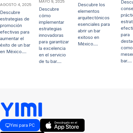
MAYO 9, 2025
Desc
AGOSTO 4, 2025
Descubre los
conse
Descubre
elementos
Descubre
práct
cómo
arquitectónicos
estrategias de
estra
implementar
esenciales para
promoción
efect
estrategias
abrir un bar
efectivas para
para
innovadoras
exitoso en
aumentar el
desta
para garantizar
México.…
éxito de un bar
como
la excelencia
en México.…
mese
en el servicio
bar.…
de tu bar.…
Yimi para PC