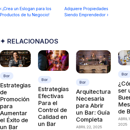
‹
¡Crea un Eslogan para los
Adquiere Propiedades
Productos de tu Negocio!
Siendo Emprendedor
›
✦ RELACIONADOS
Bar
Bar
Bar
Bar
¿Có
Estrategias
Estrategias
ser 
Arquitectura
de
Efectivas
Bue
Necesaria
Promoción
Para el
Mes
para Abrir
para
Control de
de 
un Bar: Guía
Aumentar
Calidad en
ABRIL 1
Completa
el Éxito de
un Bar
2025
un Bar
ABRIL 22, 2025