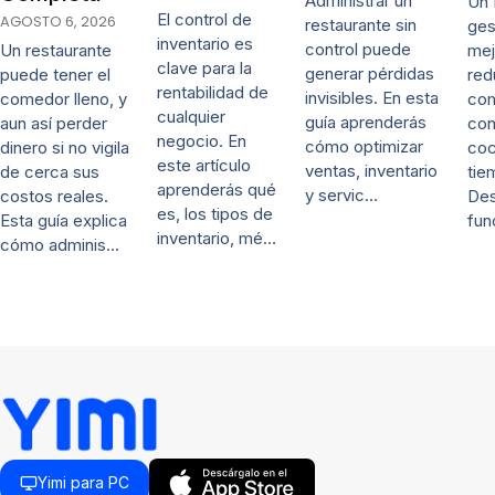
Administrar un
Un 
El control de
AGOSTO 6, 2026
restaurante sin
ges
inventario es
control puede
mej
Un restaurante
clave para la
generar pérdidas
red
puede tener el
rentabilidad de
invisibles. En esta
co
comedor lleno, y
cualquier
guía aprenderás
con
aun así perder
negocio. En
cómo optimizar
coc
dinero si no vigila
este artículo
ventas, inventario
tie
de cerca sus
aprenderás qué
y servic…
De
costos reales.
es, los tipos de
fun
Esta guía explica
inventario, mé…
cómo adminis…
Yimi para PC