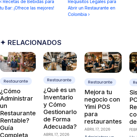
‹
Recetas de Bebidas para
Requisitos Legales para
tu Bar: ¡Ofrece las mejores!
Abrir un Restaurante en
Colombia
›
✦ RELACIONADOS
Restaurante
Restaurante
Restaurante
R
¿Qué es un
¿Cómo
Mejora tu
Si
Inventario
Administrar
negocio con
PO
y Cómo
un
Yimi POS
Re
Gestionarlo
Restaurante
para
co
de Forma
Rentable?
restaurantes
de
Adecuada?
Guía
ABRIL 17, 2026
FEB
ABRIL 17, 2026
Completa