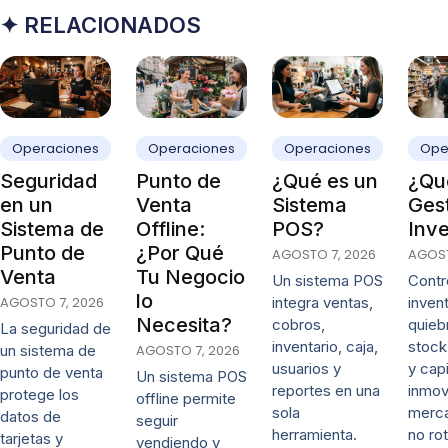
✦ RELACIONADOS
Operaciones
Operaciones
Operaciones
Ope
Seguridad
Punto de
¿Qué es un
¿Qué
en un
Venta
Sistema
Ges
Sistema de
Offline:
POS?
Inve
Punto de
¿Por Qué
AGOSTO 7, 2026
AGOST
Venta
Tu Negocio
Un sistema POS
Contro
lo
AGOSTO 7, 2026
integra ventas,
invent
Necesita?
cobros,
quieb
La seguridad de
inventario, caja,
stock
un sistema de
AGOSTO 7, 2026
usuarios y
y capi
punto de venta
Un sistema POS
reportes en una
inmov
protege los
offline permite
sola
merca
datos de
seguir
herramienta.
no rot
tarjetas y
vendiendo y