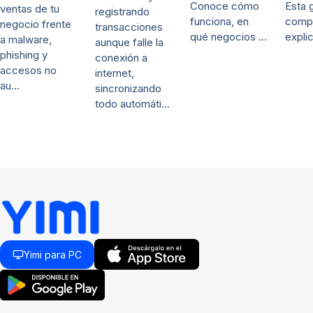
Conoce cómo
Esta 
ventas de tu
registrando
funciona, en
comp
negocio frente
transacciones
qué negocios …
expli
a malware,
aunque falle la
phishing y
conexión a
accesos no
internet,
au…
sincronizando
todo automáti…
Yimi para PC