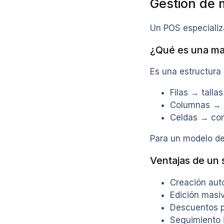
Gestión de m
Un POS especializ
¿Qué es una mat
Es una estructura
Filas → tallas
Columnas → 
Celdas → com
Para un modelo de 
Ventajas de un 
Creación aut
Edición masi
Descuentos p
Seguimiento i