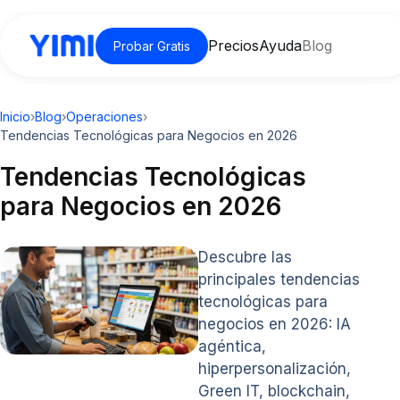
Precios
Ayuda
Blog
Probar Gratis
Inicio
›
Blog
›
Operaciones
›
Tendencias Tecnológicas para Negocios en 2026
Tendencias Tecnológicas
para Negocios en 2026
Descubre las
principales tendencias
tecnológicas para
negocios en 2026: IA
agéntica,
hiperpersonalización,
Green IT, blockchain,