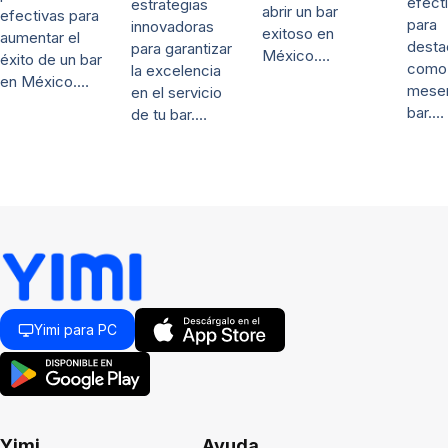
efect
estrategias
abrir un bar
efectivas para
para
innovadoras
exitoso en
aumentar el
desta
para garantizar
México.…
éxito de un bar
como
la excelencia
en México.…
mese
en el servicio
bar.…
de tu bar.…
Yimi para PC
Yimi
Ayuda