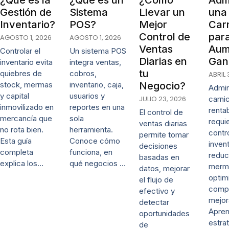
¿Qué es la
¿Qué es un
¿Cómo
Admi
Gestión de
Sistema
Llevar un
una
Inventario?
POS?
Mejor
Carn
Control de
par
AGOSTO 1, 2026
AGOSTO 1, 2026
Ventas
Aum
Controlar el
Un sistema POS
Diarias en
Gan
inventario evita
integra ventas,
tu
quiebres de
cobros,
ABRIL 
stock, mermas
inventario, caja,
Negocio?
Admin
y capital
usuarios y
JULIO 23, 2026
carni
inmovilizado en
reportes en una
renta
El control de
mercancía que
sola
requi
ventas diarias
no rota bien.
herramienta.
contr
permite tomar
Esta guía
Conoce cómo
invent
decisiones
completa
funciona, en
reduc
basadas en
explica los…
qué negocios …
merm
datos, mejorar
optim
el flujo de
comp
efectivo y
mejor
detectar
Apre
oportunidades
estra
de