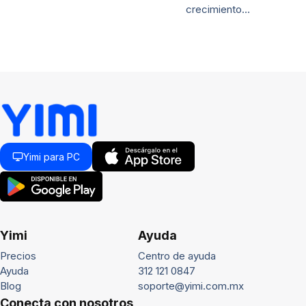
crecimiento…
Yimi para PC
Yimi
Ayuda
Precios
Centro de ayuda
Ayuda
312 121 0847
Blog
soporte@yimi.com.mx
Conecta con nosotros