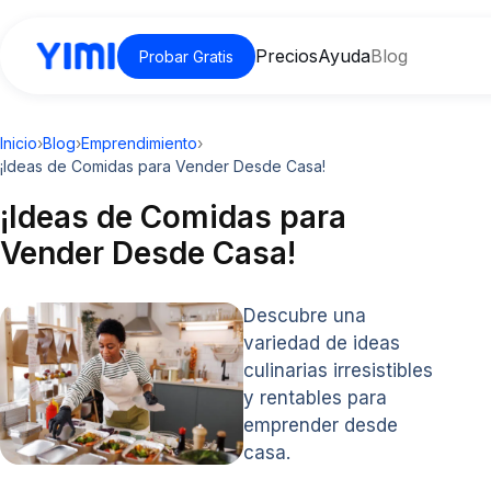
Precios
Ayuda
Blog
Probar Gratis
Inicio
›
Blog
›
Emprendimiento
›
¡Ideas de Comidas para Vender Desde Casa!
¡Ideas de Comidas para
Vender Desde Casa!
Descubre una
variedad de ideas
culinarias irresistibles
y rentables para
emprender desde
casa.