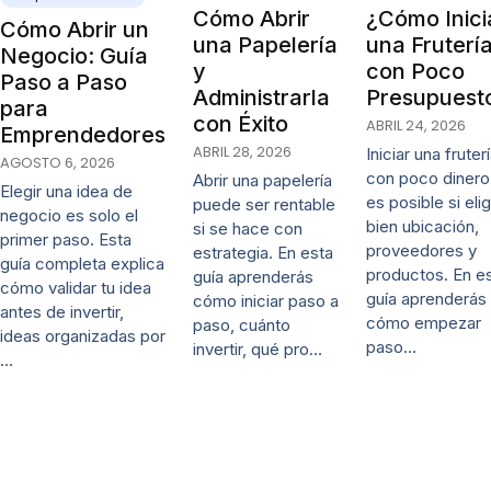
Cómo Abrir
¿Cómo Inici
Cómo Abrir un
una Papelería
una Fruterí
Negocio: Guía
y
con Poco
Paso a Paso
Administrarla
Presupuest
para
con Éxito
ABRIL 24, 2026
Emprendedores
ABRIL 28, 2026
Iniciar una fruter
AGOSTO 6, 2026
con poco dinero
Abrir una papelería
Elegir una idea de
es posible si eli
puede ser rentable
negocio es solo el
bien ubicación,
si se hace con
primer paso. Esta
proveedores y
estrategia. En esta
guía completa explica
productos. En e
guía aprenderás
cómo validar tu idea
guía aprenderás
cómo iniciar paso a
antes de invertir,
cómo empezar
paso, cuánto
ideas organizadas por
paso…
invertir, qué pro…
…