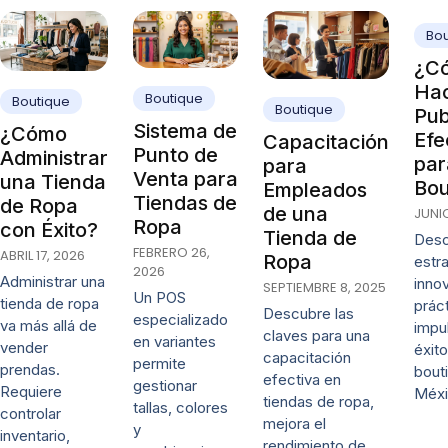
Bou
¿C
Ha
Boutique
Boutique
Boutique
Pub
Sistema de
¿Cómo
Efe
Capacitación
Punto de
Administrar
par
para
Venta para
una Tienda
Bou
Empleados
Tiendas de
de Ropa
de una
JUNIO
Ropa
con Éxito?
Tienda de
Desc
FEBRERO 26,
ABRIL 17, 2026
Ropa
estr
2026
Administrar una
inno
SEPTIEMBRE 8, 2025
Un POS
tienda de ropa
prác
Descubre las
especializado
va más allá de
impul
claves para una
en variantes
vender
éxito
capacitación
permite
prendas.
bout
efectiva en
gestionar
Requiere
Méxi
tiendas de ropa,
tallas, colores
controlar
mejora el
y
inventario,
rendimiento de